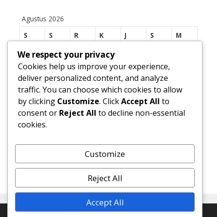
Agustus 2026
S
S
R
K
J
S
M
1
2
We respect your privacy
Cookies help us improve your experience,
3
4
5
6
7
8
9
deliver personalized content, and analyze
traffic. You can choose which cookies to allow
10
11
12
13
14
15
16
by clicking
Customize
. Click
Accept All
to
17
18
19
20
21
22
23
consent or
Reject All
to decline non-essential
cookies.
24
25
26
27
28
29
30
31
Customize
« Jul
Reject All
Accept All