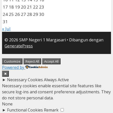
17
18
19
20
21
22
23
24
25
26
27
28
29
30
31
« Jul
© 2026 SMP Negeri 1 Margasari
• Dibangun dengan
GeneratePress
Customize
Reject All
Accept All
Powered by
✖
►
Necessary Cookies
Always Active
Necessary cookies enable essential site features like
secure log-ins and consent preference adjustments. They
do not store personal data.
None
►
Functional Cookies
Remark