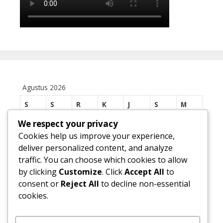
Agustus 2026
S
S
R
K
J
S
M
We respect your privacy
1
2
Cookies help us improve your experience,
3
4
5
6
7
8
9
deliver personalized content, and analyze
traffic. You can choose which cookies to allow
10
11
12
13
14
15
16
by clicking
Customize
. Click
Accept All
to
17
18
19
20
21
22
23
consent or
Reject All
to decline non-essential
cookies.
24
25
26
27
28
29
30
31