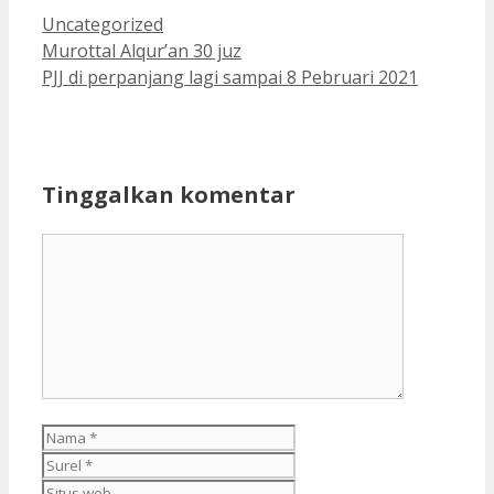
Kategori
Uncategorized
Murottal Alqur’an 30 juz
PJJ di perpanjang lagi sampai 8 Pebruari 2021
Tinggalkan komentar
Komentar
Nama
Surel
Situs
web