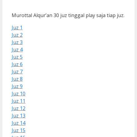
Murottal Alqur’an 30 juz tinggal play saja tiap juz.
Juz 1
Juz 2
Juz 3
Juz 4
Juz 5
Juz 6
Juz 7
Juz 8
Juz 9
Juz 10
Juz 11
Juz 12
Juz 13
Juz 14
Juz 15