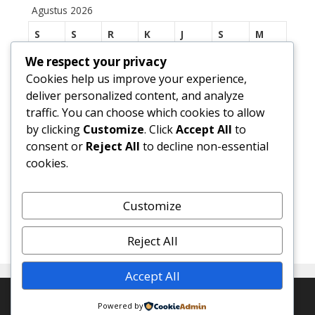
Agustus 2026
S
S
R
K
J
S
M
We respect your privacy
1
2
Cookies help us improve your experience,
3
4
5
6
7
8
9
deliver personalized content, and analyze
traffic. You can choose which cookies to allow
10
11
12
13
14
15
16
by clicking
Customize
. Click
Accept All
to
17
18
19
20
21
22
23
consent or
Reject All
to decline non-essential
cookies.
24
25
26
27
28
29
30
31
Customize
« Jul
Reject All
Accept All
© 2026 SMP Negeri 1 Margasari
• Dibangun dengan
Powered by