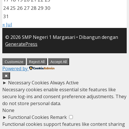
24
25
26
27
28
29
30
31
« Jul
© 2026 SMP Negeri 1 Margasari
• Dibangun dengan
GeneratePress
Customize
Reject All
Accept All
Powered by
✖
►
Necessary Cookies
Always Active
Necessary cookies enable essential site features like
secure log-ins and consent preference adjustments. They
do not store personal data.
None
►
Functional Cookies
Remark
Functional cookies support features like content sharing