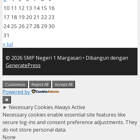
10
11
12
13
14
15
16
17
18
19
20
21
22
23
24
25
26
27
28
29
30
31
« Jul
© 2026 SMP Negeri 1 Margasari
• Dibangun dengan
GeneratePress
Customize
Reject All
Accept All
Powered by
✖
►
Necessary Cookies
Always Active
Necessary cookies enable essential site features like
secure log-ins and consent preference adjustments. They
do not store personal data.
None