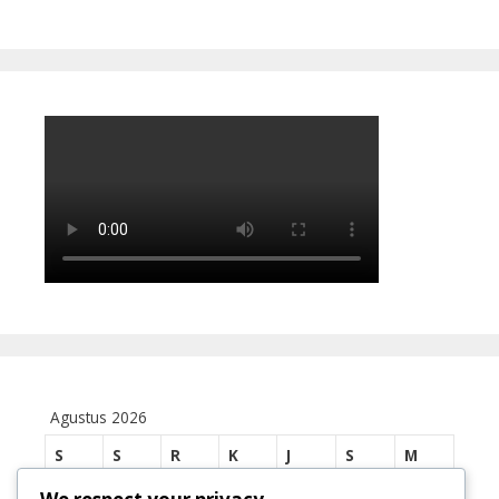
Agustus 2026
S
S
R
K
J
S
M
1
2