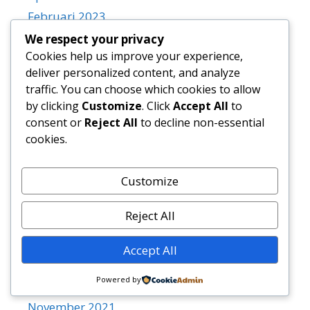
Februari 2023
Januari 2023
We respect your privacy
Cookies help us improve your experience,
November 2022
deliver personalized content, and analyze
Oktober 2022
traffic. You can choose which cookies to allow
September 2022
by clicking
Customize
. Click
Accept All
to
Agustus 2022
consent or
Reject All
to decline non-essential
cookies.
Juli 2022
Juni 2022
Customize
Mei 2022
April 2022
Reject All
Maret 2022
Februari 2022
Accept All
Januari 2022
Powered by
Desember 2021
November 2021