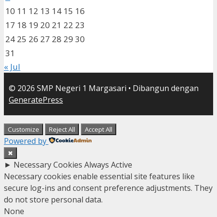
10
11
12
13
14
15
16
17
18
19
20
21
22
23
24
25
26
27
28
29
30
31
« Jul
© 2026 SMP Negeri 1 Margasari
• Dibangun dengan
GeneratePress
Customize
Reject All
Accept All
Powered by
✖
►
Necessary Cookies
Always Active
Necessary cookies enable essential site features like
secure log-ins and consent preference adjustments. They
do not store personal data.
None