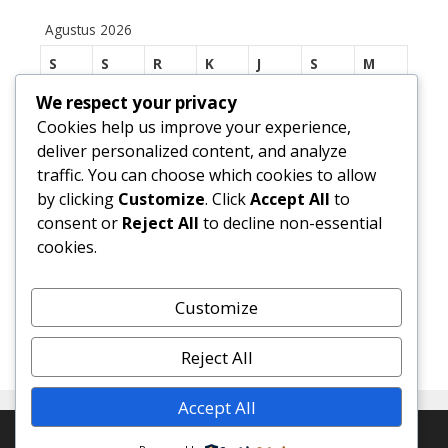
Agustus 2026
S
S
R
K
J
S
M
We respect your privacy
1
2
Cookies help us improve your experience,
3
4
5
6
7
8
9
deliver personalized content, and analyze
traffic. You can choose which cookies to allow
10
11
12
13
14
15
16
by clicking
Customize
. Click
Accept All
to
17
18
19
20
21
22
23
consent or
Reject All
to decline non-essential
cookies.
24
25
26
27
28
29
30
31
Customize
« Jul
Reject All
Accept All
© 2026 SMP Negeri 1 Margasari
• Dibangun dengan