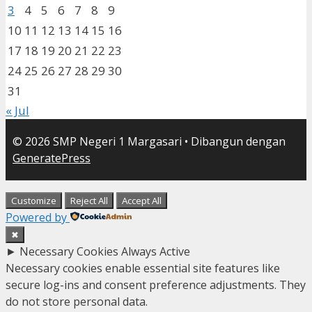
3
4
5
6
7
8
9
10
11
12
13
14
15
16
17
18
19
20
21
22
23
24
25
26
27
28
29
30
31
« Jul
© 2026 SMP Negeri 1 Margasari
• Dibangun dengan
GeneratePress
Customize
Reject All
Accept All
Powered by
✖
►
Necessary Cookies
Always Active
Necessary cookies enable essential site features like
secure log-ins and consent preference adjustments. They
do not store personal data.