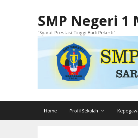
Langsung
ke
SMP Negeri 1 
isi
"Syarat Prestasi Tinggi Budi Pekerti"
Home
Profil Sekolah
Kepegawa