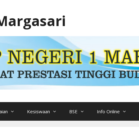
Margasari
ian
Kesiswaan
BSE
Info Online