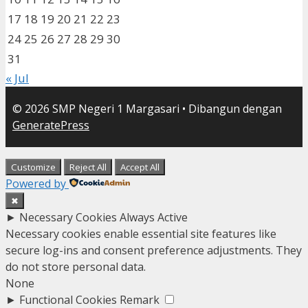
17
18
19
20
21
22
23
24
25
26
27
28
29
30
31
« Jul
© 2026 SMP Negeri 1 Margasari
• Dibangun dengan
GeneratePress
Customize
Reject All
Accept All
Powered by
✖
►
Necessary Cookies
Always Active
Necessary cookies enable essential site features like
secure log-ins and consent preference adjustments. They
do not store personal data.
None
►
Functional Cookies
Remark