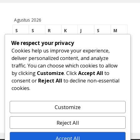
Agustus 2026
S
S
R
K
J
S
M
1
2
We respect your privacy
Cookies help us improve your experience,
3
4
5
6
7
8
9
deliver personalized content, and analyze
traffic. You can choose which cookies to allow
10
11
12
13
14
15
16
by clicking
Customize
. Click
Accept All
to
17
18
19
20
21
22
23
consent or
Reject All
to decline non-essential
cookies.
24
25
26
27
28
29
30
31
Customize
« Jul
Reject All
Accept All