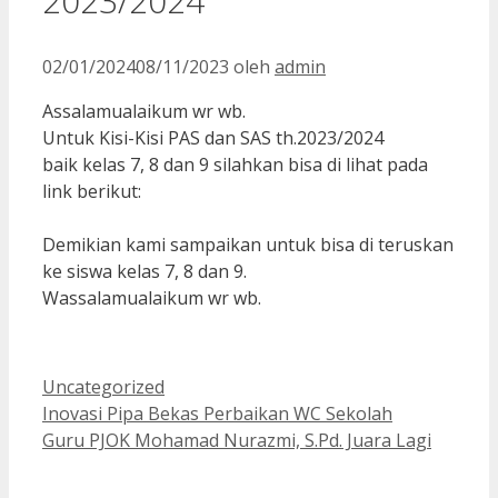
2023/2024
02/01/2024
08/11/2023
oleh
admin
Assalamualaikum wr wb.
Untuk Kisi-Kisi PAS dan SAS th.2023/2024
baik kelas 7, 8 dan 9 silahkan bisa di lihat pada
link berikut:
Demikian kami sampaikan untuk bisa di teruskan
ke siswa kelas 7, 8 dan 9.
Wassalamualaikum wr wb.
Kategori
Uncategorized
Inovasi Pipa Bekas Perbaikan WC Sekolah
Guru PJOK Mohamad Nurazmi, S.Pd. Juara Lagi