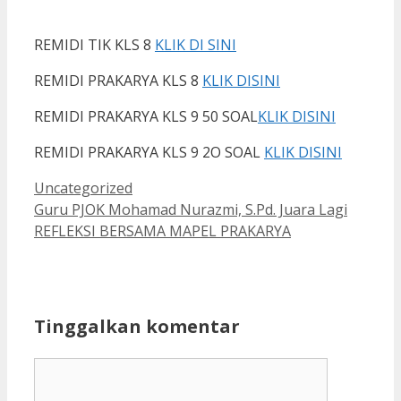
REMIDI TIK KLS 8
KLIK DI SINI
REMIDI PRAKARYA KLS 8
KLIK DISINI
REMIDI PRAKARYA KLS 9 50 SOAL
KLIK DISINI
REMIDI PRAKARYA KLS 9 2O SOAL
KLIK DISINI
Kategori
Uncategorized
Guru PJOK Mohamad Nurazmi, S.Pd. Juara Lagi
REFLEKSI BERSAMA MAPEL PRAKARYA
Tinggalkan komentar
Komentar