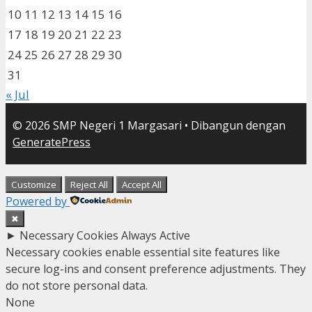
10
11
12
13
14
15
16
17
18
19
20
21
22
23
24
25
26
27
28
29
30
31
« Jul
© 2026 SMP Negeri 1 Margasari
• Dibangun dengan
GeneratePress
Customize
Reject All
Accept All
Powered by
✖
►
Necessary Cookies
Always Active
Necessary cookies enable essential site features like
secure log-ins and consent preference adjustments. They
do not store personal data.
None