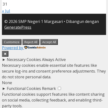
31
« Jul
© 2026 SMP Negeri 1 Margasari
• Dibangun dengan
GeneratePress
Customize
Reject All
Accept All
Powered by
✖
►
Necessary Cookies
Always Active
Necessary cookies enable essential site features like
secure log-ins and consent preference adjustments. They
do not store personal data.
None
►
Functional Cookies
Remark
Functional cookies support features like content sharing
on social media, collecting feedback, and enabling third-
party tools.