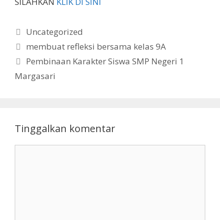
SILAHKAN
KLIK DI SINI
Kategori
Uncategorized
membuat refleksi bersama kelas 9A
Pembinaan Karakter Siswa SMP Negeri 1
Margasari
Tinggalkan komentar
Komentar