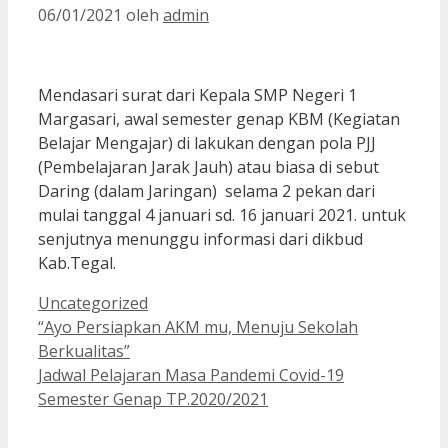
06/01/2021
oleh
admin
Mendasari surat dari Kepala SMP Negeri 1
Margasari, awal semester genap KBM (Kegiatan
Belajar Mengajar) di lakukan dengan pola PJJ
(Pembelajaran Jarak Jauh) atau biasa di sebut
Daring (dalam Jaringan) selama 2 pekan dari
mulai tanggal 4 januari sd. 16 januari 2021. untuk
senjutnya menunggu informasi dari dikbud
Kab.Tegal.
Kategori
Uncategorized
“Ayo Persiapkan AKM mu, Menuju Sekolah
Berkualitas”
Jadwal Pelajaran Masa Pandemi Covid-19
Semester Genap TP.2020/2021