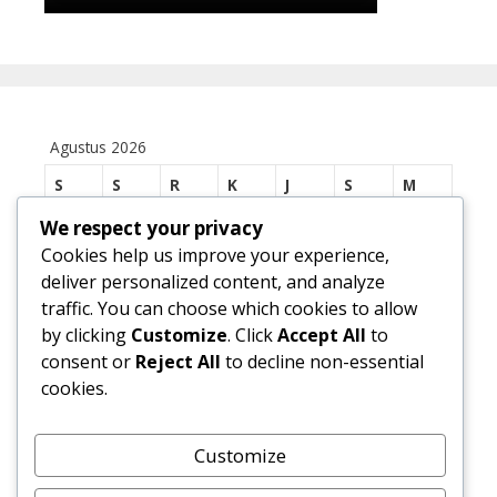
Agustus 2026
S
S
R
K
J
S
M
We respect your privacy
1
2
Cookies help us improve your experience,
3
4
5
6
7
8
9
deliver personalized content, and analyze
traffic. You can choose which cookies to allow
10
11
12
13
14
15
16
by clicking
Customize
. Click
Accept All
to
17
18
19
20
21
22
23
consent or
Reject All
to decline non-essential
cookies.
24
25
26
27
28
29
30
31
Customize
« Jul