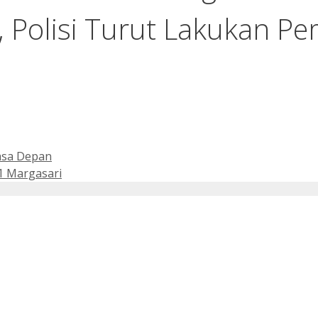
, Polisi Turut Lakukan P
asa Depan
1 Margasari