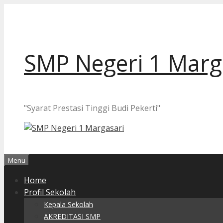
Langsung
ke
isi
SMP Negeri 1 Marg
"Syarat Prestasi Tinggi Budi Pekerti"
Menu
Home
Profil Sekolah
Kepala Sekolah
AKREDITASI SMP