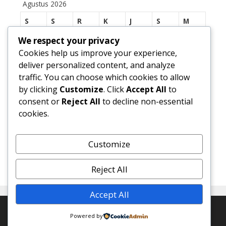
Agustus 2026
S
S
R
K
J
S
M
We respect your privacy
1
2
Cookies help us improve your experience,
3
4
5
6
7
8
9
deliver personalized content, and analyze
traffic. You can choose which cookies to allow
10
11
12
13
14
15
16
by clicking
Customize
. Click
Accept All
to
17
18
19
20
21
22
23
consent or
Reject All
to decline non-essential
cookies.
24
25
26
27
28
29
30
31
Customize
« Jul
Reject All
Accept All
© 2026 SMP Negeri 1 Margasari
• Dibangun dengan
Powered by
GeneratePress