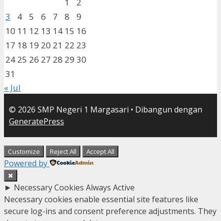
1
2
3
4
5
6
7
8
9
10
11
12
13
14
15
16
17
18
19
20
21
22
23
24
25
26
27
28
29
30
31
« Jul
© 2026 SMP Negeri 1 Margasari
• Dibangun dengan
GeneratePress
Customize
Reject All
Accept All
Powered by
✖
►
Necessary Cookies
Always Active
Necessary cookies enable essential site features like
secure log-ins and consent preference adjustments. They