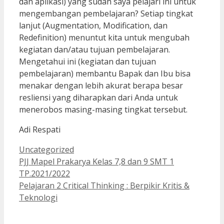
dan aplikasi) yang sudah saya pelajari ini untuk
mengembangan pembelajaran? Setiap tingkat
lanjut (Augmentation, Modification, dan
Redefinition) menuntut kita untuk mengubah
kegiatan dan/atau tujuan pembelajaran.
Mengetahui ini (kegiatan dan tujuan
pembelajaran) membantu Bapak dan Ibu bisa
menakar dengan lebih akurat berapa besar
resliensi yang diharapkan dari Anda untuk
menerobos masing-masing tingkat tersebut.
Adi Respati
Kategori
Uncategorized
PJJ Mapel Prakarya Kelas 7,8 dan 9 SMT 1
TP.2021/2022
Pelajaran 2 Critical Thinking : Berpikir Kritis &
Teknologi